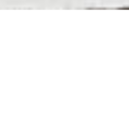
Todos los logros de EDUCA no
serían posibles sin el apoyo de
empresas, fundaciones y
corporativos que han sido
nuestros donantes.
¡Muchas gracias por apoyarnos!
Tu empresa puede ser parte del
cambio.