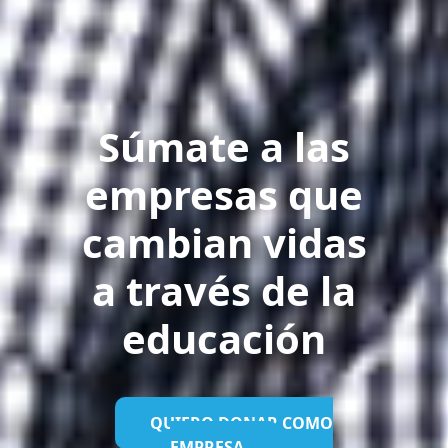
Súmate a las
empresas que
cambian vidas
a través de la
educación
QUIERO DONAR COMO
EMPRESA